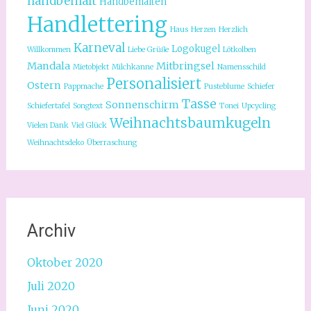
handbemalt
Handbemalten
Handlettering
Haus
Herzen
Herzlich
Karneval
Logokugel
Willkommen
Liebe Grüße
Lötkolben
Mandala
Mitbringsel
Mietobjekt
Milchkanne
Namensschild
Personalisiert
Ostern
Pappmache
Pusteblume
Schiefer
Tasse
Sonnenschirm
Schiefertafel
Songtext
Tonei
Upcycling
Weihnachtsbaumkugeln
Vielen Dank
Viel Glück
Weihnachtsdeko
Überraschung
Archiv
Oktober 2020
Juli 2020
Juni 2020