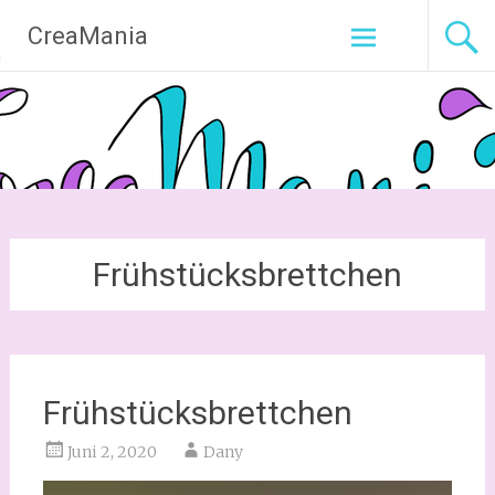
Zum
CreaMania
Inhalt
springen
Frühstücksbrettchen
Frühstücksbrettchen
Juni 2, 2020
Dany