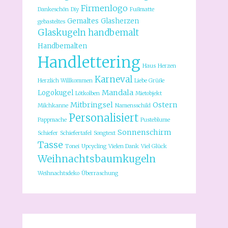
Firmenlogo
Dankeschön
Diy
Fußmatte
Gemaltes
Glasherzen
gebasteltes
Glaskugeln
handbemalt
Handbemalten
Handlettering
Haus
Herzen
Karneval
Herzlich Willkommen
Liebe Grüße
Mandala
Logokugel
Lötkolben
Mietobjekt
Mitbringsel
Ostern
Milchkanne
Namensschild
Personalisiert
Pappmache
Pusteblume
Sonnenschirm
Schiefer
Schiefertafel
Songtext
Tasse
Tonei
Upcycling
Vielen Dank
Viel Glück
Weihnachtsbaumkugeln
Weihnachtsdeko
Überraschung