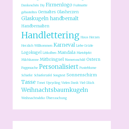
Firmenlogo
Dankeschön
Diy
Fußmatte
Gemaltes
Glasherzen
gebasteltes
Glaskugeln
handbemalt
Handbemalten
Handlettering
Haus
Herzen
Karneval
Herzlich Willkommen
Liebe Grüße
Mandala
Logokugel
Lötkolben
Mietobjekt
Mitbringsel
Ostern
Milchkanne
Namensschild
Personalisiert
Pappmache
Pusteblume
Sonnenschirm
Schiefer
Schiefertafel
Songtext
Tasse
Tonei
Upcycling
Vielen Dank
Viel Glück
Weihnachtsbaumkugeln
Weihnachtsdeko
Überraschung