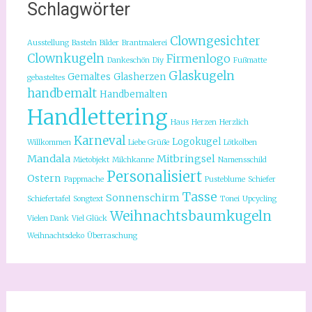
Schlagwörter
Clowngesichter
Ausstellung
Basteln
Bilder
Brantmalerei
Clownkugeln
Firmenlogo
Dankeschön
Diy
Fußmatte
Glaskugeln
Gemaltes
Glasherzen
gebasteltes
handbemalt
Handbemalten
Handlettering
Haus
Herzen
Herzlich
Karneval
Logokugel
Willkommen
Liebe Grüße
Lötkolben
Mandala
Mitbringsel
Mietobjekt
Milchkanne
Namensschild
Personalisiert
Ostern
Pappmache
Pusteblume
Schiefer
Tasse
Sonnenschirm
Schiefertafel
Songtext
Tonei
Upcycling
Weihnachtsbaumkugeln
Vielen Dank
Viel Glück
Weihnachtsdeko
Überraschung