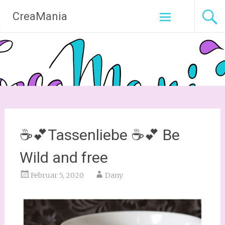
Zum
CreaMania
Inhalt
springen
☕💕Tassenliebe ☕💕 Be
Wild and free
Februar 5, 2020
Dany