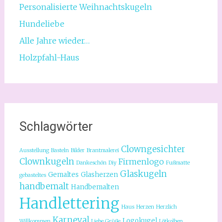
Personalisierte Weihnachtskugeln
Hundeliebe
Alle Jahre wieder…
Holzpfahl-Haus
Schlagwörter
Clowngesichter
Ausstellung
Basteln
Bilder
Brantmalerei
Clownkugeln
Firmenlogo
Dankeschön
Diy
Fußmatte
Glaskugeln
Gemaltes
Glasherzen
gebasteltes
handbemalt
Handbemalten
Handlettering
Haus
Herzen
Herzlich
Karneval
Logokugel
Willkommen
Liebe Grüße
Lötkolben